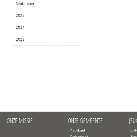
September
2025
2024
2023
ONZE MISSIE
ONZE GEMEENTE
JE
Predikant
Cat
Kerkenraad
Jeu