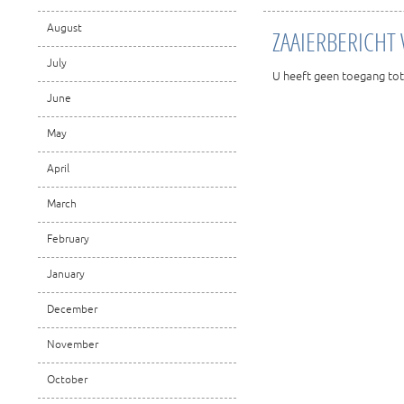
August
ZAAIERBERICHT
July
U heeft geen toegang tot
June
May
April
March
February
January
December
November
October