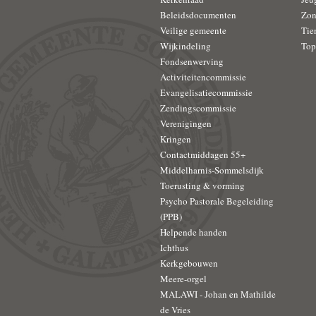
Beleidsdocumenten
Zon
Veilige gemeente
Tie
Wijkindeling
Top
Fondsenwerving
Activiteitencommissie
Evangelisatiecommissie
Zendingscommissie
Verenigingen
Kringen
Contactmiddagen 55+
Middelharnis-Sommelsdijk
Toerusting & vorming
Psycho Pastorale Begeleiding
(PPB)
Helpende handen
Ichthus
Kerkgebouwen
Meere-orgel
MALAWI - Johan en Mathilde
de Vries