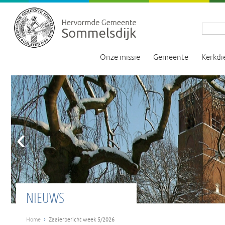
Onze missie
Gemeente
Kerkdi
‹
NIEUWS
›
Home
Zaaierbericht week 5/2026