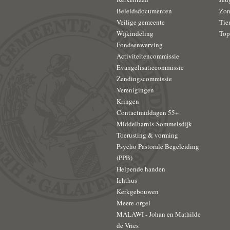
Beleidsdocumenten
Zon
Veilige gemeente
Tie
Wijkindeling
Top
Fondsenwerving
Activiteitencommissie
Evangelisatiecommissie
Zendingscommissie
Verenigingen
Kringen
Contactmiddagen 55+
Middelharnis-Sommelsdijk
Toerusting & vorming
Psycho Pastorale Begeleiding
(PPB)
Helpende handen
Ichthus
Kerkgebouwen
Meere-orgel
MALAWI - Johan en Mathilde
de Vries