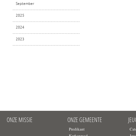
September
2025
2024
2023
ONZE MISSIE
ONZE GEMEENTE
JE
Predikant
Cat
Kerkenraad
Jeu