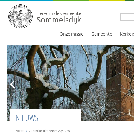
Onze missie
Gemeente
Kerkdi
‹
NIEUWS
›
Home
Zaaierbericht week 20/2025