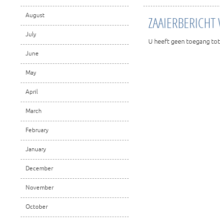
August
ZAAIERBERICHT
July
U heeft geen toegang tot
June
May
April
March
February
January
December
November
October