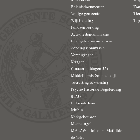
Beleidsdocumenten
Zon
Veilige gemeente
Tie
Wijkindeling
Top
Fondsenwerving
Activiteitencommissie
Evangelisatiecommissie
Zendingscommissie
Verenigingen
Kringen
Contactmiddagen 55+
Middelharnis-Sommelsdijk
Toerusting & vorming
Psycho Pastorale Begeleiding
(PPB)
Helpende handen
Ichthus
Kerkgebouwen
Meere-orgel
MALAWI - Johan en Mathilde
de Vries