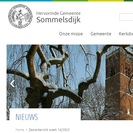
Onze missie
Gemeente
Kerkdi
‹
NIEUWS
›
Home
Zaaierbericht week 14/2023