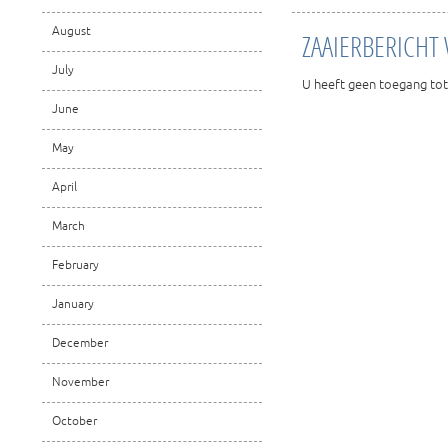
August
ZAAIERBERICHT
July
U heeft geen toegang tot
June
May
April
March
February
January
December
November
October