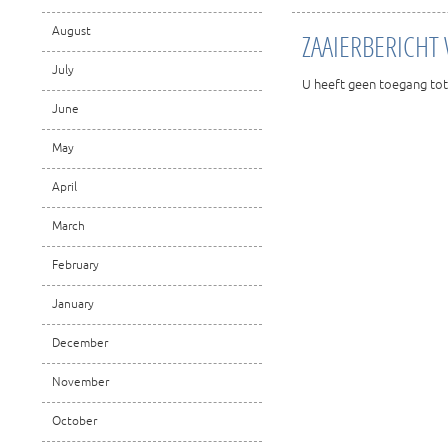
August
ZAAIERBERICHT 
July
U heeft geen toegang tot
June
May
April
March
February
January
December
November
October