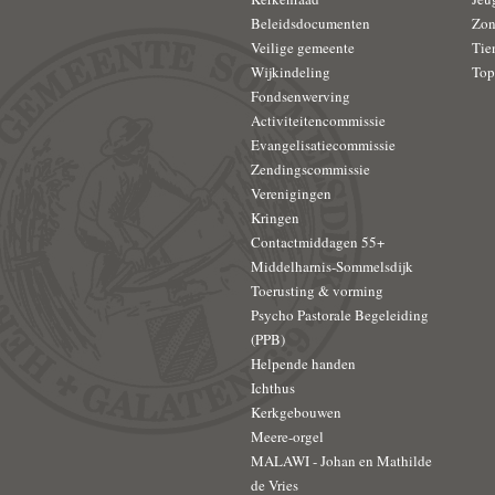
Beleidsdocumenten
Zon
Veilige gemeente
Tie
Wijkindeling
Top
Fondsenwerving
Activiteitencommissie
Evangelisatiecommissie
Zendingscommissie
Verenigingen
Kringen
Contactmiddagen 55+
Middelharnis-Sommelsdijk
Toerusting & vorming
Psycho Pastorale Begeleiding
(PPB)
Helpende handen
Ichthus
Kerkgebouwen
Meere-orgel
MALAWI - Johan en Mathilde
de Vries