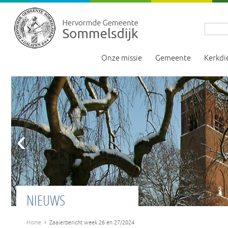
Onze missie
Gemeente
Kerkdi
‹
NIEUWS
›
Home
Zaaierbericht week 26 en 27/2024