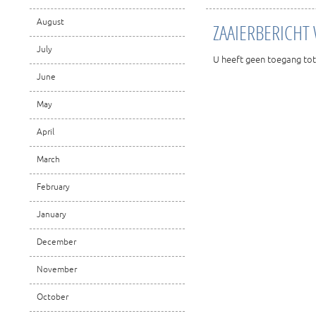
August
ZAAIERBERICHT
July
U heeft geen toegang tot
June
May
April
March
February
January
December
November
October