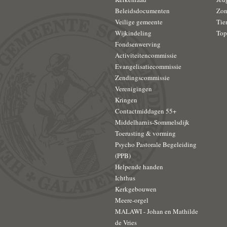
Beleidsdocumenten
Zon
Veilige gemeente
Tie
Wijkindeling
Top
Fondsenwerving
Activiteitencommissie
Evangelisatiecommissie
Zendingscommissie
Verenigingen
Kringen
Contactmiddagen 55+
Middelharnis-Sommelsdijk
Toerusting & vorming
Psycho Pastorale Begeleiding
(PPB)
Helpende handen
Ichthus
Kerkgebouwen
Meere-orgel
MALAWI - Johan en Mathilde
de Vries