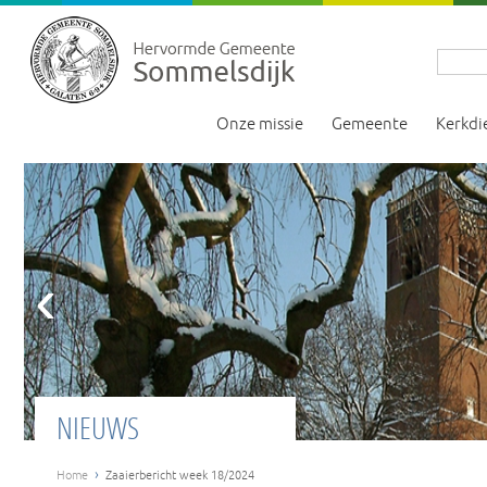
Onze missie
Gemeente
Kerkdi
‹
NIEUWS
›
Home
Zaaierbericht week 18/2024