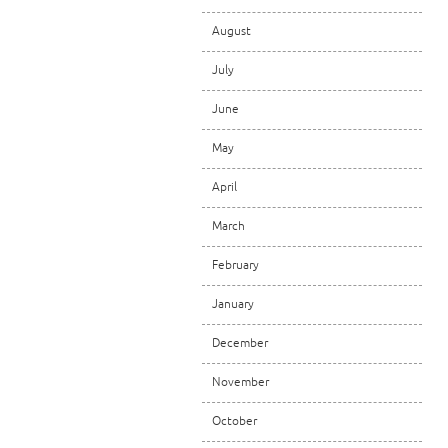
August
July
June
May
April
March
February
January
December
November
October