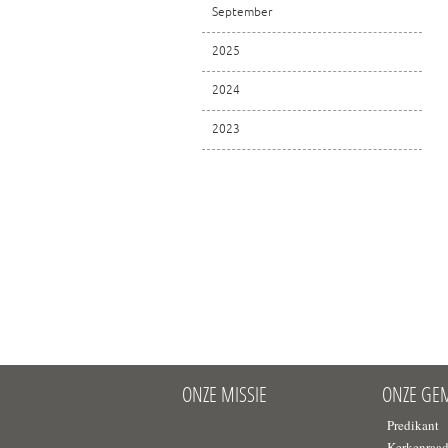
September
2025
2024
2023
ONZE MISSIE
ONZE GE
Predikant
Kerkenraa