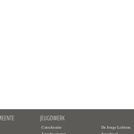
MEENTE
JEUGDWERK
Catechisatie
De Jonge Lofstem
d
Jeugdpastoraat
Jeugdraad