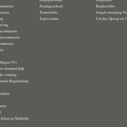
cumenten
Zondagsschool
Kinderclubs
meente
Tienerclubs
Jeugdvereniging To
ng
Topavonden
Creche, Opstap en 
rving
encommissie
tiecommissie
ommissie
en
ddagen 55+
nis-Sommelsdijk
 & vorming
torale Begeleiding
handen
uwen
l
Johan en Mathilde