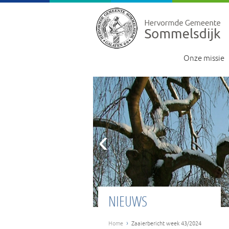
Onze missie
‹
NIEUWS
›
Home
Zaaierbericht week 43/2024