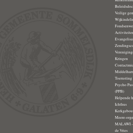
Beleidsdo
Veilige ge
Wijkindeli
Fondsenwe
Activiteit
Evangelisa
Zendingsc
Vereniging
Kringen
Contactmi
Middelhar
Toerusting
Psycho Pas
(PPB)
Helpende 
Ichthus
Kerkgebo
Meere-orge
MALAWI - 
de Vries