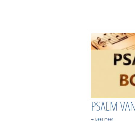
PSALM VA
Lees meer
➔