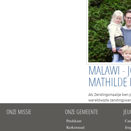
MALAWI - 
MATHILDE 
Als Zendingsmaatje ben j
wereldwijde zendingswer
ONZE MISSIE
ONZE GEMEENTE
JE
Lees meer
Predikant
➔
Cat
Kerkenraad
Jeu