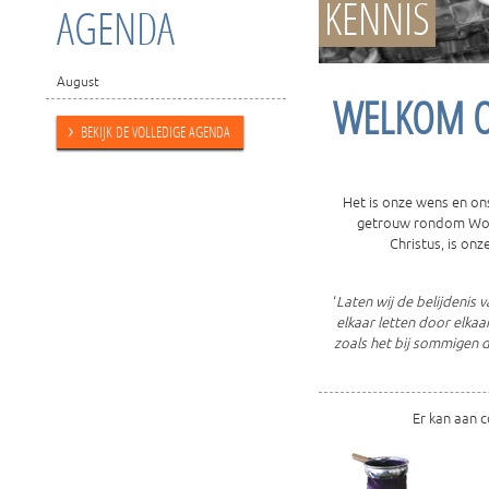
KENNIS
AGENDA
August
WELKOM O
›
BEKIJK DE VOLLEDIGE AGENDA
Het is onze wens en on
getrouw rondom Woor
Christus, is onz
‘
Laten wij de belijdenis 
elkaar letten door elkaa
zoals het bij sommigen d
Er kan aan 