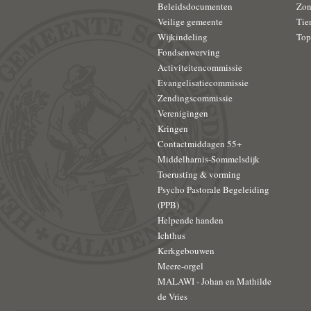
Beleidsdocumenten
Zon
Veilige gemeente
Tie
Wijkindeling
Top
Fondsenwerving
Activiteitencommissie
Evangelisatiecommissie
Zendingscommissie
Verenigingen
Kringen
Contactmiddagen 55+
Middelharnis-Sommelsdijk
Toerusting & vorming
Psycho Pastorale Begeleiding
(PPB)
Helpende handen
Ichthus
Kerkgebouwen
Meere-orgel
MALAWI - Johan en Mathilde
de Vries