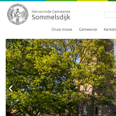
Onze missie
Gemeente
Kerkdi
‹