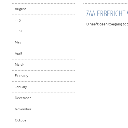
August
ZAAIERBERICHT 
July
U heeft geen toegang tot
June
May
April
March
February
January
December
November
October