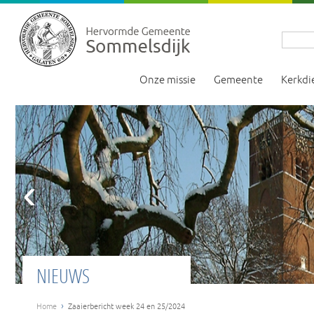
Onze missie
Gemeente
Kerkdi
‹
NIEUWS
›
Home
Zaaierbericht week 24 en 25/2024