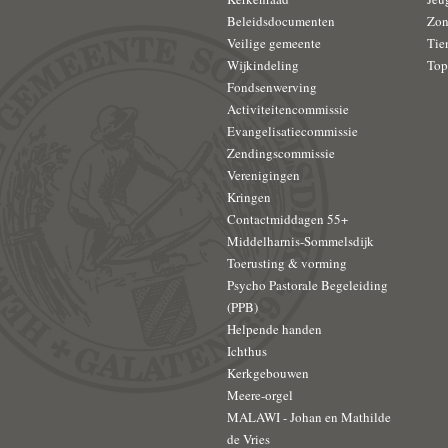
Beleidsdocumenten
Zon
Veilige gemeente
Tie
Wijkindeling
Top
Fondsenwerving
Activiteitencommissie
Evangelisatiecommissie
Zendingscommissie
Verenigingen
Kringen
Contactmiddagen 55+
Middelharnis-Sommelsdijk
Toerusting & vorming
Psycho Pastorale Begeleiding
(PPB)
Helpende handen
Ichthus
Kerkgebouwen
Meere-orgel
MALAWI - Johan en Mathilde
de Vries