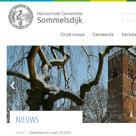
Onze missie
Gemeente
Kerkdi
‹
NIEUWS
›
Home
Zaaierbericht week 37/2025