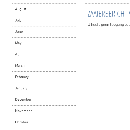
August
ZAAIERBERICHT
July
U heeft geen toegang tot
June
May
April
March
February
January
December
November
October