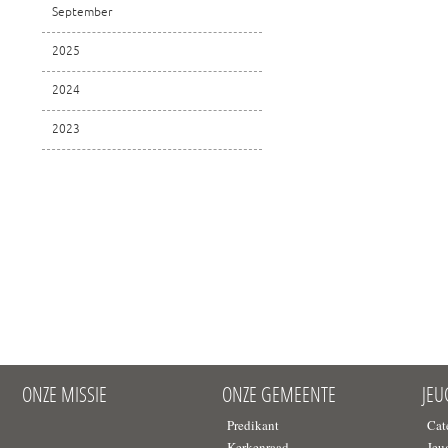
September
2025
2024
2023
ONZE MISSIE
ONZE GEMEENTE
JE
Predikant
Cat
Kerkenraad
Jeu