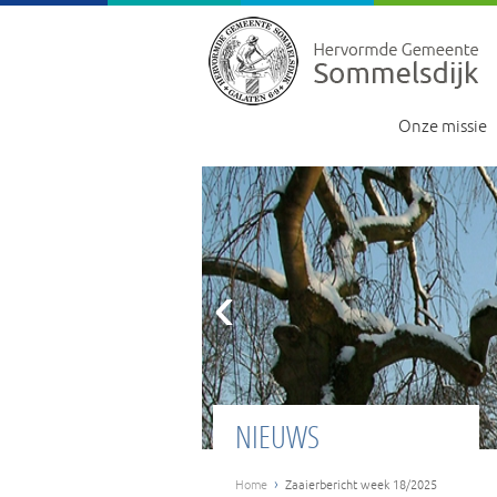
Onze missie
‹
NIEUWS
›
Home
Zaaierbericht week 18/2025