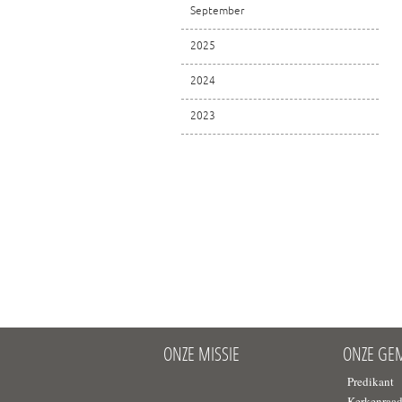
September
2025
2024
2023
ONZE MISSIE
ONZE GE
Predikant
Kerkenraa