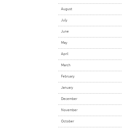
August
July
June
May
April
March
February
January
December
November
October