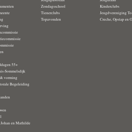
cumenten
Zondagsschool
Kinderclubs
meente
Tienerclubs
Jeugdvereniging To
ng
Topavonden
Creche, Opstap en 
rving
encommissie
tiecommissie
ommissie
en
ddagen 55+
nis-Sommelsdijk
 & vorming
torale Begeleiding
handen
uwen
l
Johan en Mathilde