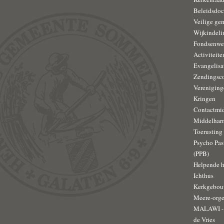
Beleidsdo
Veilige ge
Wijkindeli
Fondsenwe
Activiteit
Evangelisa
Zendingsc
Vereniging
Kringen
Contactmi
Middelhar
Toerusting
Psycho Pas
(PPB)
Helpende 
Ichthus
Kerkgebo
Meere-orge
MALAWI - 
de Vries