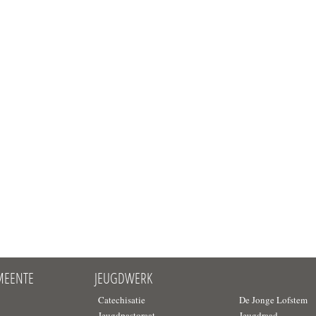
MEENTE
JEUGDWERK
Catechisatie
De Jonge Lofstem
d
Jeugdpastoraat
Jeugdraad